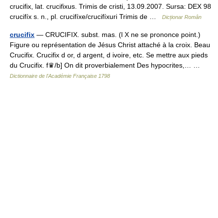
crucifix, lat. crucifixus. Trimis de cristi, 13.09.2007. Sursa: DEX 98
crucifíx s. n., pl. crucifíxe/crucifíxuri Trimis de …
Dicționar Român
crucifix
— CRUCIFIX. subst. mas. (l X ne se prononce point.)
Figure ou représentation de Jésus Christ attaché à la croix. Beau
Crucifix. Crucifix d or, d argent, d ivoire, etc. Se mettre aux pieds
du Crucifix. f♛/b] On dit proverbialement Des hypocrites,… …
Dictionnaire de l'Académie Française 1798