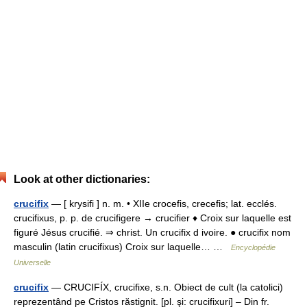
Look at other dictionaries:
crucifix
— [ krysifi ] n. m. • XIIe crocefis, crecefis; lat. ecclés.
crucifixus, p. p. de crucifigere → crucifier ♦ Croix sur laquelle est
figuré Jésus crucifié. ⇒ christ. Un crucifix d ivoire. ● crucifix nom
masculin (latin crucifixus) Croix sur laquelle… …
Encyclopédie
Universelle
crucifix
— CRUCIFÍX, crucifixe, s.n. Obiect de cult (la catolici)
reprezentând pe Cristos răstignit. [pl. şi: crucifixuri] – Din fr.