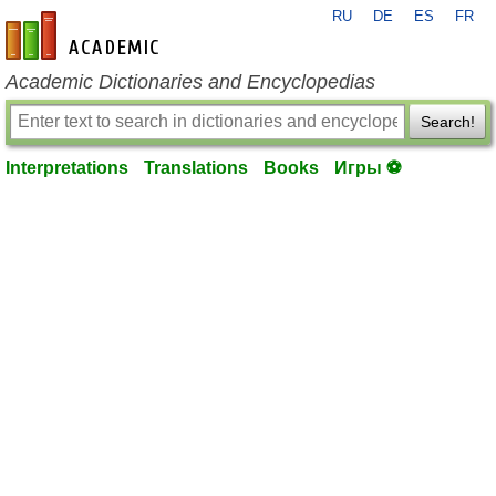
RU
DE
ES
FR
en-academic.com
Academic Dictionaries and Encyclopedias
Search!
Interpretations
Translations
Books
Игры ⚽