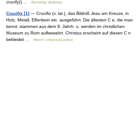
crucify)) …
Etymology dictionary
Crucifix [1]
— Crucifix (v. lat.), das Bildniß Jesu am Kreuze, in
Holz, Metall, Elfenbein etc. ausgeführt. Die ältesten C e, die man
kennt, stammen aus dem 8. Jahrh. u. werden im christlichen
Museum zu Rom aufbewahrt. Christus erscheint auf diesen C n
bekleidet …
Pierer's Universal-Lexikon