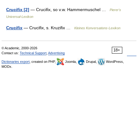
Crucifix [2]
— Crucifix, so v.w. Hammermuschel …
Pierer's
Universal-Lexikon
Crucifix
— Crucifix, s. Kruzifix …
Kleines Konversations-Lexikon
© Academic, 2000-2026
18+
Contact us:
Technical Support
,
Advertising
Dictionaries export
, created on PHP,
Joomla,
Drupal,
WordPress,
MODx.