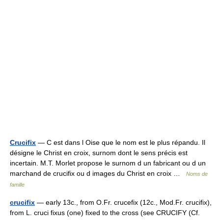
Crucifix
— C est dans l Oise que le nom est le plus répandu. Il
désigne le Christ en croix, surnom dont le sens précis est
incertain. M.T. Morlet propose le surnom d un fabricant ou d un
marchand de crucifix ou d images du Christ en croix …
Noms de
famille
crucifix
— early 13c., from O.Fr. crucefix (12c., Mod.Fr. crucifix),
from L. cruci fixus (one) fixed to the cross (see CRUCIFY (Cf.