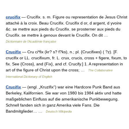
crucifix
— Crucifix. s. m. Figure ou representation de Jesus Christ
attaché à la croix. Beau Crucifix. Crucifix d or, d argent, d yvoire
&c. se mettre aux pieds du Crucifix. se prosterner aux pieds du
Crucifix. se mettre à genoux devant le Crucifix. On dit …
Dictionnaire de l'Académie française
Crucifix
— Cru ci*fix (kr? s? f?ks), n.; pl. {Crucifixes} ( ?z). [F.
crucifix or LL. crucifixum, fr. L. crux, crucis, cross + figere, fixum, to
fix. See {Cross}, and {Fix}, and cf. Crucify.] 1. A representation in
art of the figure of Christ upon the cross; …
The Collaborative
International Dictionary of English
Crucifix
— (engl. „Kruzifix“) war eine Hardcore Punk Band aus
Berkeley, Kalifornien. Sie war von 1980 bis 1984 aktiv und hatte
maßgeblichen Einfluss auf die amerikanische Punkbewegung.
Schnell fanden sich in ganz Amerika viele Fans. Die
Bandmitglieder… …
Deutsch Wikipedia