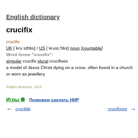
English dictionary
crucifix
crucifix
UK
[ˈkruːsɪfɪks] /
US
[ˈkrusɪˌfɪks]
noun
[
countable
]
Word forms "crucifix":
singular
crucifix
plural
crucifixes
a model of Jesus Christ dying on a cross, often found in a church
or worn as jewellery
English dictionary
.
2014
.
Игры ⚽
Поможем сделать НИР
crucible
crucifixion